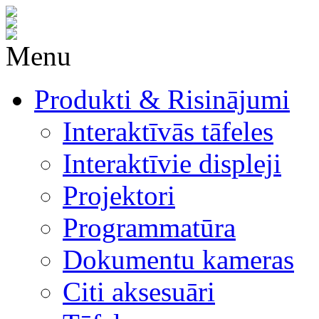
Menu
Produkti & Risinājumi
Interaktīvās tāfeles
Interaktīvie displeji
Projektori
Programmatūra
Dokumentu kameras
Citi aksesuāri