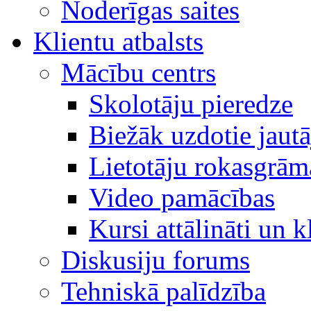
Noderīgas saites
Klientu atbalsts
Mācību centrs
Skolotāju pieredze
Biežāk uzdotie jaut
Lietotāju rokasgrām
Video pamācības
Kursi attālināti un k
Diskusiju forums
Tehniskā palīdzība