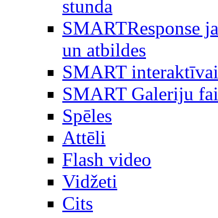
stunda
SMARTResponse ja
un atbildes
SMART interaktīvai
SMART Galeriju fai
Spēles
Attēli
Flash video
Vidžeti
Cits