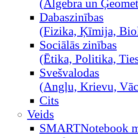
(Algebra un Ģeometr
Dabaszinības
(Fizika, Ķīmija, Bio
Sociālās zinības
(Ētika, Politika, Ties
Svešvalodas
(Angļu, Krievu, Vā
Cits
Veids
SMARTNotebook m