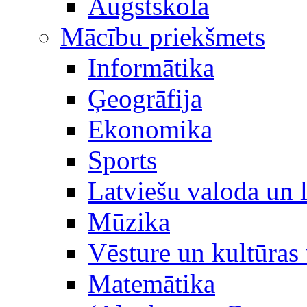
Augstskola
Mācību priekšmets
Informātika
Ģeogrāfija
Ekonomika
Sports
Latviešu valoda un l
Mūzika
Vēsture un kultūras 
Matemātika