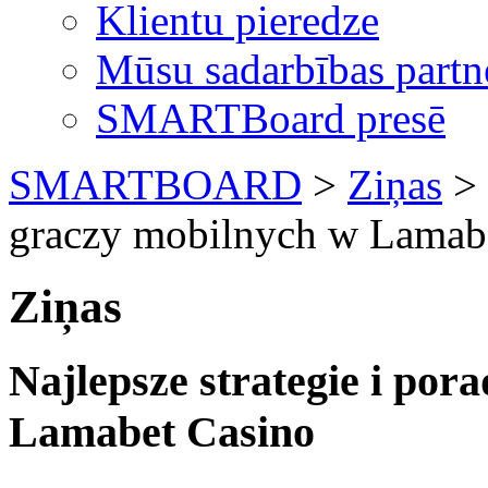
Klientu pieredze
Mūsu sadarbības partn
SMARTBoard presē
SMARTBOARD
>
Ziņas
> 
graczy mobilnych w Lamab
Ziņas
Najlepsze strategie i por
Lamabet Casino