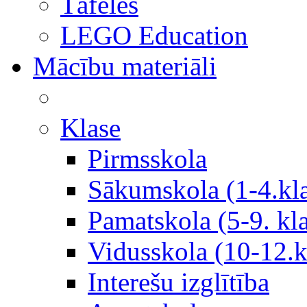
Tāfeles
LEGO Education
Mācību materiāli
Klase
Pirmsskola
Sākumskola (1-4.kl
Pamatskola (5-9. kl
Vidusskola (10-12.k
Interešu izglītība