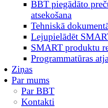
BBT piegādāto preč
atsekošana
Tehniskā dokumentā
Lejupielādēt SMAR
SMART produktu reģ
Programmatūras atj
Ziņas
Par mums
Par BBT
Kontakti