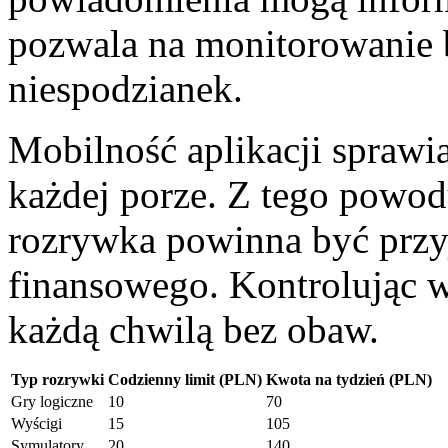
pozwala na monitorowanie b
niespodzianek.
Mobilność aplikacji sprawi
każdej porze. Z tego powod
rozrywka powinna być przyj
finansowego. Kontrolując w
każdą chwilą bez obaw.
Typ rozrywki
Codzienny limit (PLN)
Kwota na tydzień (PLN)
Gry logiczne
10
70
Wyścigi
15
105
Symulatory
20
140