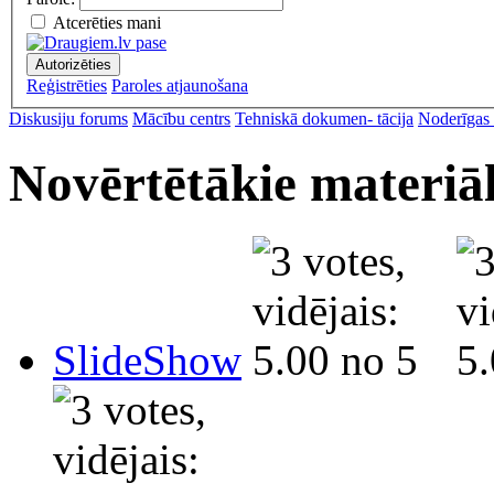
Atcerēties mani
Autorizēties
Reģistrēties
Paroles atjaunošana
Diskusiju forums
Mācību centrs
Tehniskā dokumen- tācija
Noderīgas 
Novērtētākie materiāl
SlideShow