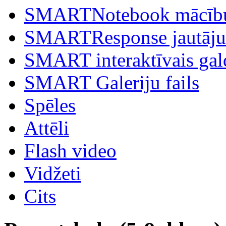
SMARTNotebook mācību
SMARTResponse jautājum
SMART interaktīvais gal
SMART Galeriju fails
Spēles
Attēli
Flash video
Vidžeti
Cits