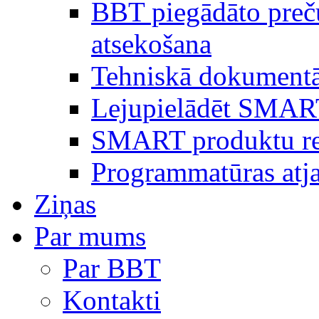
BBT piegādāto preč
atsekošana
Tehniskā dokumentā
Lejupielādēt SMAR
SMART produktu reģ
Programmatūras atj
Ziņas
Par mums
Par BBT
Kontakti