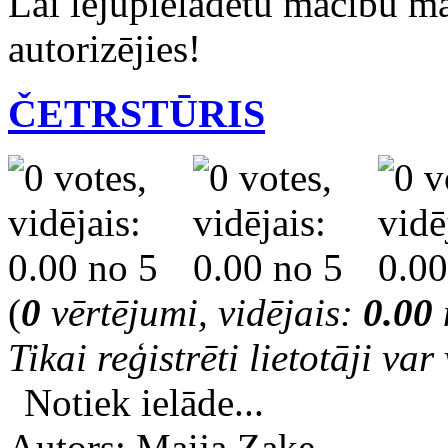
Lai lejupielādētu mācību m
autorizējies!
ČETRSTŪRIS
(
0
vērtējumi, vidējais:
0.00
Tikai reģistrēti lietotāji var 
Notiek ielāde...
Autors: Maija Zaķe,