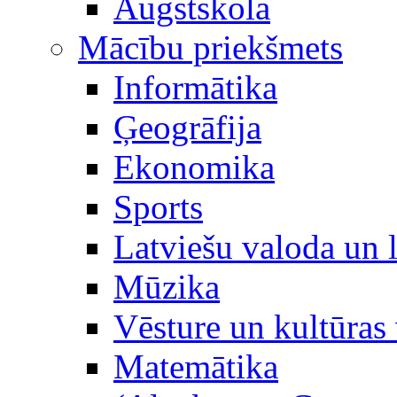
Augstskola
Mācību priekšmets
Informātika
Ģeogrāfija
Ekonomika
Sports
Latviešu valoda un l
Mūzika
Vēsture un kultūras 
Matemātika