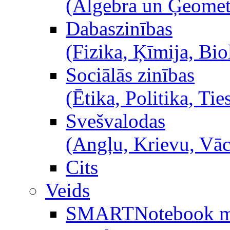
(Algebra un Ģeometr
Dabaszinības
(Fizika, Ķīmija, Bio
Sociālās zinības
(Ētika, Politika, Ties
Svešvalodas
(Angļu, Krievu, Vā
Cits
Veids
SMARTNotebook m