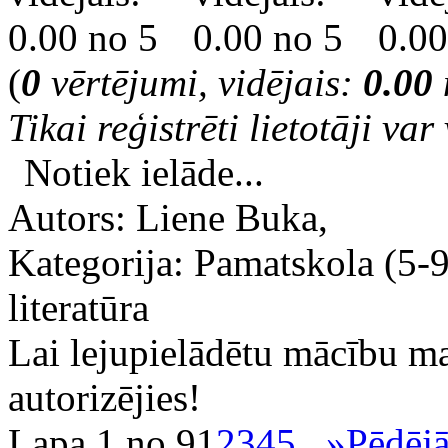
(
0
vērtējumi, vidējais:
0.00
Tikai reģistrēti lietotāji var 
Notiek ielāde...
Autors: Liene Buka,
Kategorija: Pamatskola (5-9
literatūra
Lai lejupielādētu mācību m
autorizējies!
Lapa 1 no 9
1
2
3
4
5
...
»
Pēdējā