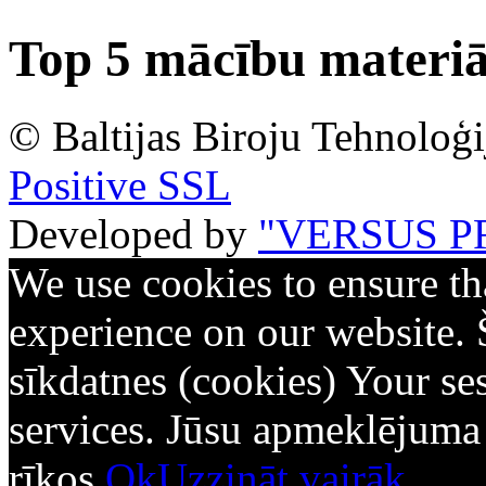
Top 5 mācību materiā
© Baltijas Biroju Tehnoloģi
Positive SSL
Developed by
"VERSUS P
We use cookies to ensure th
experience on our website. 
sīkdatnes (cookies) Your ses
services. Jūsu apmeklējuma d
rīkos.
Ok
Uzzināt vairāk