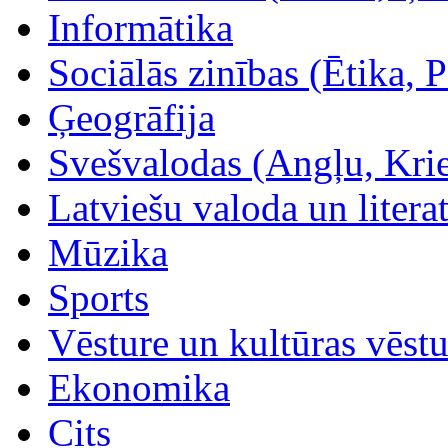
Informātika
Sociālās zinības (Ētika, Po
Ģeogrāfija
Svešvalodas (Angļu, Kri
Latviešu valoda un litera
Mūzika
Sports
Vēsture un kultūras vēstu
Ekonomika
Cits