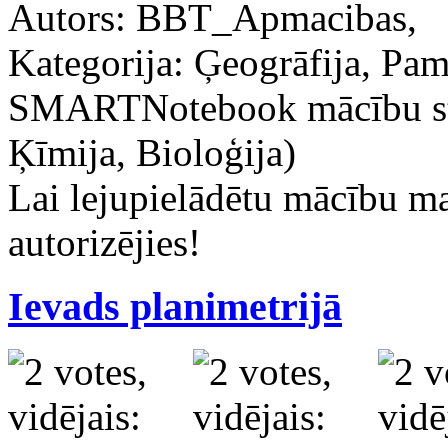
Autors: BBT_Apmacibas,
Kategorija: Ģeogrāfija, Pama
SMARTNotebook mācību stu
Ķīmija, Bioloģija)
Lai lejupielādētu mācību m
autorizējies!
Ievads planimetrijā