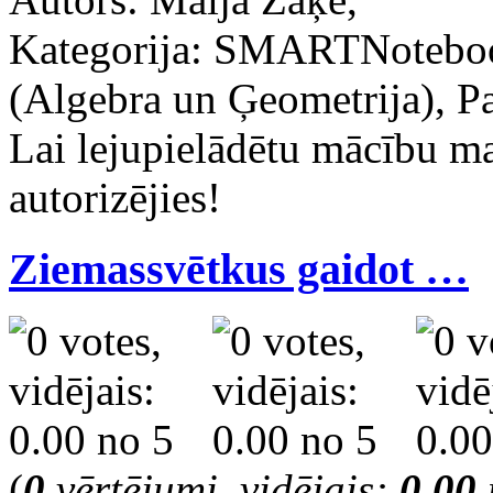
Kategorija: SMARTNoteboo
(Algebra un Ģeometrija), Pa
Lai lejupielādētu mācību m
autorizējies!
Ziemassvētkus gaidot …
(
0
vērtējumi, vidējais:
0.00