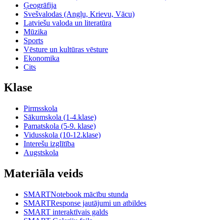
Ģeogrāfija
Svešvalodas (Angļu, Krievu, Vācu)
Latviešu valoda un literatūra
Mūzika
Sports
Vēsture un kultūras vēsture
Ekonomika
Cits
Klase
Pirmsskola
Sākumskola (1-4.klase)
Pamatskola (5-9. klase)
Vidusskola (10-12.klase)
Interešu izglītība
Augstskola
Materiāla veids
SMARTNotebook mācību stunda
SMARTResponse jautājumi un atbildes
SMART interaktīvais galds