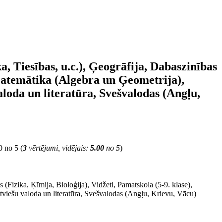
a, Tiesības, u.c.), Ģeogrāfija, Dabaszinības
, Matemātika (Algebra un Ģeometrija),
aloda un literatūra, Svešvalodas (Angļu,
(
3
vērtējumi, vidējais:
5.00
no 5
)
 (Fizika, Ķīmija, Bioloģija), Vidžeti, Pamatskola (5-9. klase),
tviešu valoda un literatūra, Svešvalodas (Angļu, Krievu, Vācu)