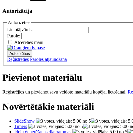
Autorizācija
Autorizēties
Lietotājvārds:
Parole:
Atcerēties mani
Autorizēties
Reģistrēties
Paroles atjaunošana
Pievienot materiālu
Reģistrējies un pievienot savu veidoto materiālu kopējai lietošanai.
Reģ
Novērtētākie materiāli
SlideShow
Timers
Ideju ģenerēšanas diagrammas