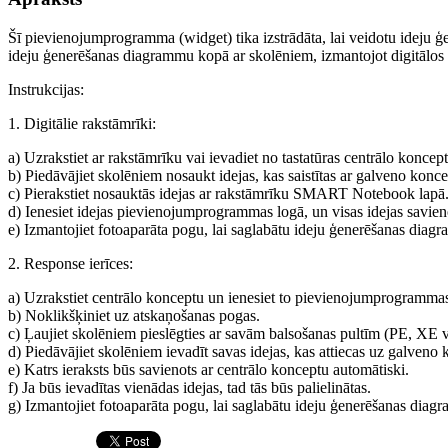
Šī pievienojumprogramma (widget) tika izstrādāta, lai veidotu ideju 
ideju ģenerēšanas diagrammu kopā ar skolēniem, izmantojot digitālo
Instrukcijas:
1. Digitālie rakstāmrīki:
a) Uzrakstiet ar rakstāmrīku vai ievadiet no tastatūras centrālo konce
b) Piedāvājiet skolēniem nosaukt idejas, kas saistītas ar galveno konce
c) Pierakstiet nosauktās idejas ar rakstāmrīku SMART Notebook lapā
d) Ienesiet idejas pievienojumprogrammas logā, un visas idejas savien
e) Izmantojiet fotoaparāta pogu, lai saglabātu ideju ģenerēšanas diagr
2. Response ierīces:
a) Uzrakstiet centrālo konceptu un ienesiet to pievienojumprogrammas
b) Noklikšķiniet uz atskaņošanas pogas.
c) Ļaujiet skolēniem pieslēgties ar savām balsošanas pultīm (PE, XE 
d) Piedāvājiet skolēniem ievadīt savas idejas, kas attiecas uz galv
e) Katrs ieraksts būs savienots ar centrālo konceptu automātiski.
f) Ja būs ievadītas vienādas idejas, tad tās būs palielinātas.
g) Izmantojiet fotoaparāta pogu, lai saglabātu ideju ģenerēšanas diagr