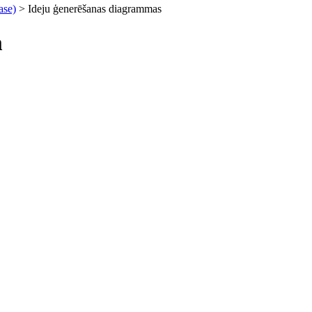
ase)
> Ideju ģenerēšanas diagrammas
m