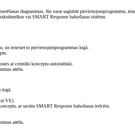
ģenerēšanas diagrammas. Jūs varat saglabāt pievienojumprogrammu, ienes
s rakstāmrīkus vai SMART Response balsošanas sistēmu.
ptu, un ienesiet to pievienojumprogrammas logā.
ptu.
.
osies ar centrālo konceptu automātiski.
ammas attēlu.
 logā.
vai VE).
eno konceptu, ar savām SMART Response balsošanas ierīcēm.
ammas attēlu.