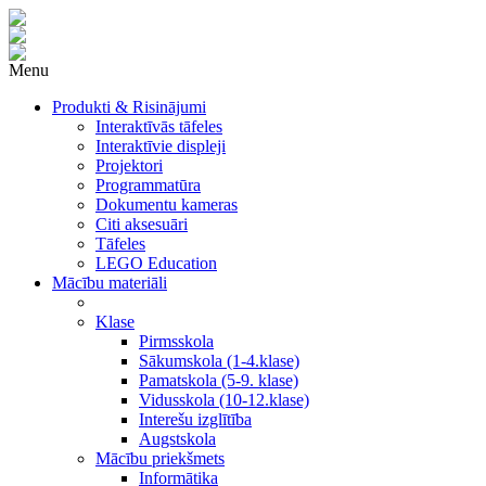
Menu
Produkti & Risinājumi
Interaktīvās tāfeles
Interaktīvie displeji
Projektori
Programmatūra
Dokumentu kameras
Citi aksesuāri
Tāfeles
LEGO Education
Mācību materiāli
Klase
Pirmsskola
Sākumskola (1-4.klase)
Pamatskola (5-9. klase)
Vidusskola (10-12.klase)
Interešu izglītība
Augstskola
Mācību priekšmets
Informātika