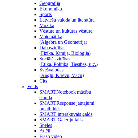
Ģeogrāfija
Ekonomika
Sports
Latviešu valoda un literatūra
Mūzika
Vēsture un kultūras vēsture
Matemātika
(Algebra un Ģeometrija)
Dabaszinības
(Fizika, Ķīmija, Bioloģija)
Sociālās zinības
(Ētika, Politika, Tiesības, u.c.)
Svešvalodas
(Angļu, Krievu, Vācu)
Cits
Veids
SMARTNotebook mācību
stunda
SMARTResponse jautājumi
un atbildes
SMART interaktīvais galds
SMART Galeriju fails
Spēles
Attēli
Flash video