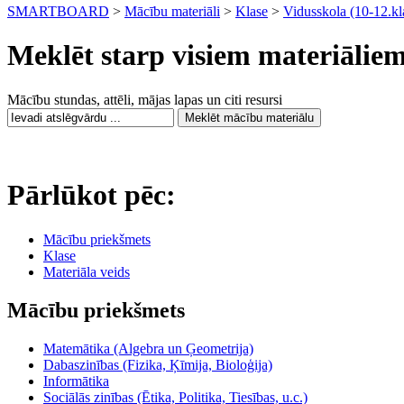
SMARTBOARD
>
Mācību materiāli
>
Klase
>
Vidusskola (10-12.kl
Meklēt starp visiem materiālie
Mācību stundas, attēli, mājas lapas un citi resursi
Pārlūkot pēc:
Mācību priekšmets
Klase
Materiāla veids
Mācību priekšmets
Matemātika (Algebra un Ģeometrija)
Dabaszinības (Fizika, Ķīmija, Bioloģija)
Informātika
Sociālās zinības (Ētika, Politika, Tiesības, u.c.)