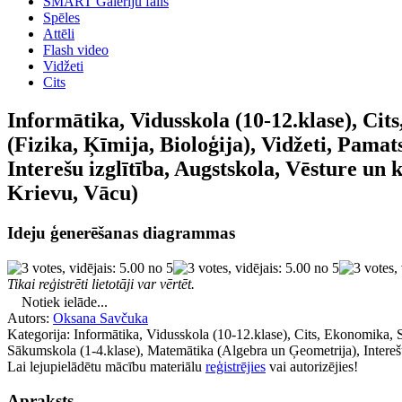
SMART Galeriju fails
Spēles
Attēli
Flash video
Vidžeti
Cits
Informātika, Vidusskola (10-12.klase), Cits
(Fizika, Ķīmija, Bioloģija), Vidžeti, Pama
Interešu izglītība, Augstskola, Vēsture un 
Krievu, Vācu)
Ideju ģenerēšanas diagrammas
Tikai reģistrēti lietotāji var vērtēt.
Notiek ielāde...
Autors:
Oksana Savčuka
Kategorija: Informātika, Vidusskola (10-12.klase), Cits, Ekonomika, Soc
Sākumskola (1-4.klase), Matemātika (Algebra un Ģeometrija), Interešu
Lai lejupielādētu mācību materiālu
reģistrējies
vai autorizējies!
Apraksts