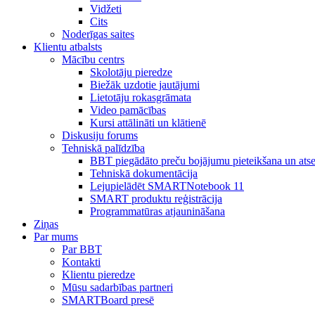
Vidžeti
Cits
Noderīgas saites
Klientu atbalsts
Mācību centrs
Skolotāju pieredze
Biežāk uzdotie jautājumi
Lietotāju rokasgrāmata
Video pamācības
Kursi attālināti un klātienē
Diskusiju forums
Tehniskā palīdzība
BBT piegādāto preču bojājumu pieteikšana un ats
Tehniskā dokumentācija
Lejupielādēt SMARTNotebook 11
SMART produktu reģistrācija
Programmatūras atjaunināšana
Ziņas
Par mums
Par BBT
Kontakti
Klientu pieredze
Mūsu sadarbības partneri
SMARTBoard presē