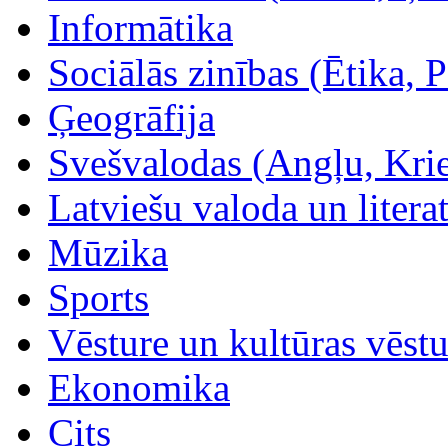
Informātika
Sociālās zinības (Ētika, Po
Ģeogrāfija
Svešvalodas (Angļu, Kri
Latviešu valoda un litera
Mūzika
Sports
Vēsture un kultūras vēstu
Ekonomika
Cits