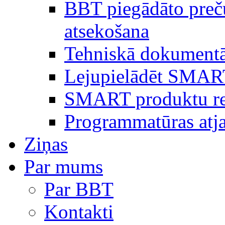
BBT piegādāto preč
atsekošana
Tehniskā dokumentā
Lejupielādēt SMAR
SMART produktu reģ
Programmatūras atj
Ziņas
Par mums
Par BBT
Kontakti