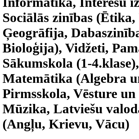
Informātika, Interešu i
Sociālās zinības (Ētika, 
Ģeogrāfija, Dabaszinība
Bioloģija), Vidžeti, Pam
Sākumskola (1-4.klase),
Matemātika (Algebra un
Pirmsskola, Vēsture un 
Mūzika, Latviešu valoda
(Angļu, Krievu, Vācu)