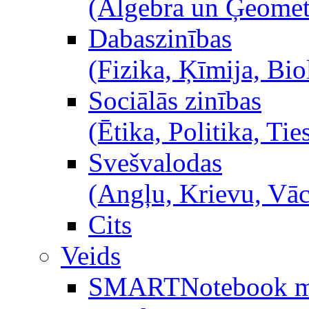
(Algebra un Ģeometr
Dabaszinības
(Fizika, Ķīmija, Bio
Sociālās zinības
(Ētika, Politika, Ties
Svešvalodas
(Angļu, Krievu, Vā
Cits
Veids
SMARTNotebook m