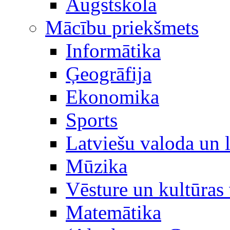
Augstskola
Mācību priekšmets
Informātika
Ģeogrāfija
Ekonomika
Sports
Latviešu valoda un l
Mūzika
Vēsture un kultūras 
Matemātika