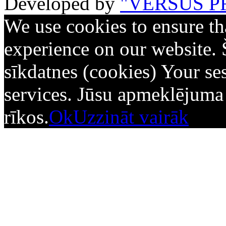
Developed by
"VERSUS P
We use cookies to ensure th
experience on our website. 
sīkdatnes (cookies) Your ses
services. Jūsu apmeklējuma d
rīkos.
Ok
Uzzināt vairāk