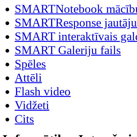
SMARTNotebook mācību
SMARTResponse jautājum
SMART interaktīvais gal
SMART Galeriju fails
Spēles
Attēli
Flash video
Vidžeti
Cits