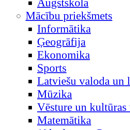
Augstskola
Mācību priekšmets
Informātika
Ģeogrāfija
Ekonomika
Sports
Latviešu valoda un l
Mūzika
Vēsture un kultūras 
Matemātika