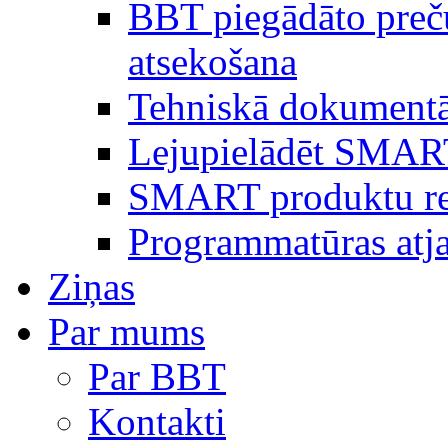
BBT piegādāto preč
atsekošana
Tehniskā dokumentā
Lejupielādēt SMAR
SMART produktu reģ
Programmatūras atj
Ziņas
Par mums
Par BBT
Kontakti