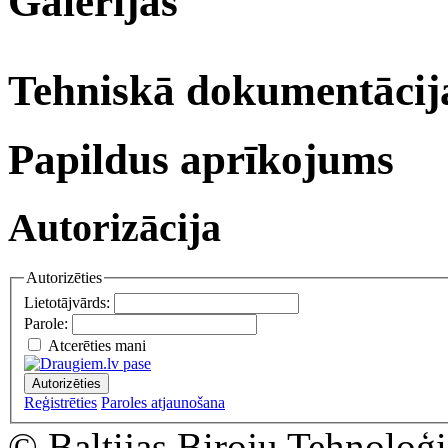
Galerijas
Tehniskā dokumentācij
Papildus aprīkojums
Autorizācija
Autorizēties
Lietotājvārds:
Parole:
Atcerēties mani
Autorizēties
Reģistrēties
Paroles atjaunošana
© Baltijas Biroju Tehnoloģi