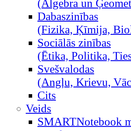
(Algebra un Ģeometr
Dabaszinības
(Fizika, Ķīmija, Bio
Sociālās zinības
(Ētika, Politika, Ties
Svešvalodas
(Angļu, Krievu, Vā
Cits
Veids
SMARTNotebook m