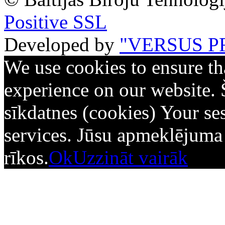
Positive SSL
Developed by
"VERSUS P
We use cookies to ensure th
experience on our website. 
sīkdatnes (cookies) Your ses
services. Jūsu apmeklējuma d
rīkos.
Ok
Uzzināt vairāk