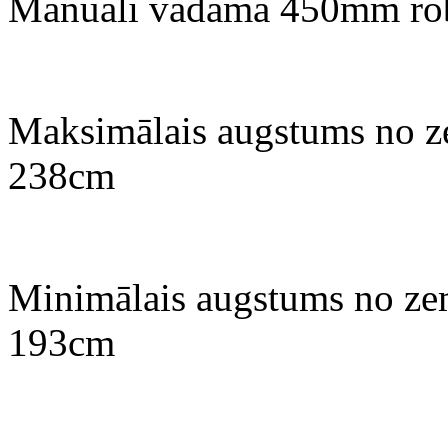
Manuāli vadāma 450mm rob
Maksimālais augstums no zem
238cm
Minimālais augstums no zeme
193cm