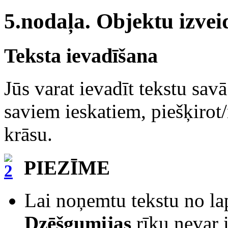
5.nodaļa. Objektu izvei
Teksta ievadīšana
Jūs varat ievadīt tekstu savā
saviem ieskatiem, piešķirot
krāsu.
PIEZĪME
Lai noņemtu tekstu no lap
Dzēšgumijas
rīku nevar i