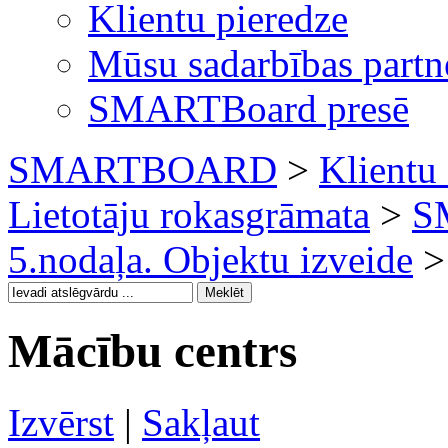
Klientu pieredze
Mūsu sadarbības partn
SMARTBoard presē
SMARTBOARD
>
Klientu 
Lietotāju rokasgrāmata
>
S
5.nodaļa. Objektu izveide
> 
Mācību centrs
Izvērst
|
Sakļaut