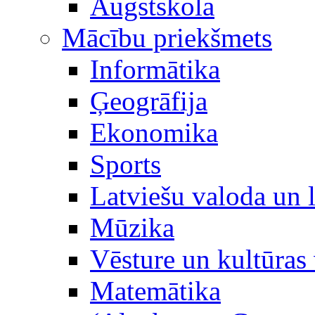
Augstskola
Mācību priekšmets
Informātika
Ģeogrāfija
Ekonomika
Sports
Latviešu valoda un l
Mūzika
Vēsture un kultūras 
Matemātika