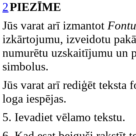
PIEZĪME
Jūs varat arī izmantot
Font
izkārtojumu, izveidotu pakā
numurētu uzskaitījumu un 
simbolus.
Jūs varat arī rediģēt teksta
loga iespējas.
5. Ievadiet vēlamo tekstu.
6. Kad esat beiguši rakstīt 