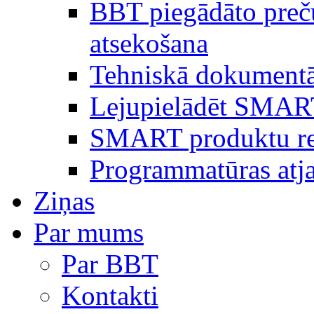
BBT piegādāto preč
atsekošana
Tehniskā dokumentā
Lejupielādēt SMAR
SMART produktu reģ
Programmatūras atj
Ziņas
Par mums
Par BBT
Kontakti