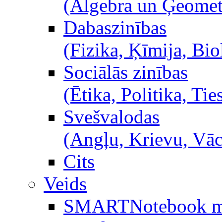
(Algebra un Ģeometr
Dabaszinības
(Fizika, Ķīmija, Bio
Sociālās zinības
(Ētika, Politika, Ties
Svešvalodas
(Angļu, Krievu, Vā
Cits
Veids
SMARTNotebook m