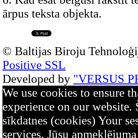
ārpus teksta objekta.
© Baltijas Biroju Tehnoloģi
Positive SSL
Developed by
"VERSUS P
We use cookies to ensure th
experience on our website. 
sīkdatnes (cookies) Your ses
services. Jūsu apmeklējuma d