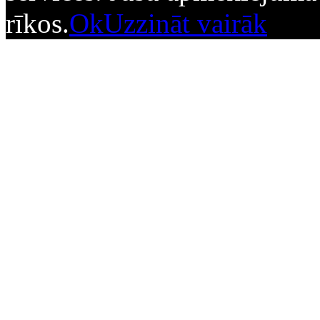
rīkos.
Ok
Uzzināt vairāk