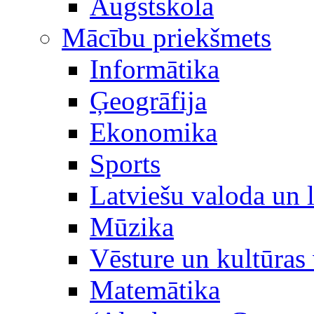
Augstskola
Mācību priekšmets
Informātika
Ģeogrāfija
Ekonomika
Sports
Latviešu valoda un l
Mūzika
Vēsture un kultūras 
Matemātika