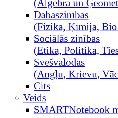
(Algebra un Ģeometr
Dabaszinības
(Fizika, Ķīmija, Bio
Sociālās zinības
(Ētika, Politika, Ties
Svešvalodas
(Angļu, Krievu, Vā
Cits
Veids
SMARTNotebook m