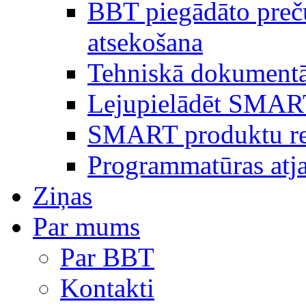
BBT piegādāto preč
atsekošana
Tehniskā dokumentā
Lejupielādēt SMAR
SMART produktu reģ
Programmatūras atj
Ziņas
Par mums
Par BBT
Kontakti