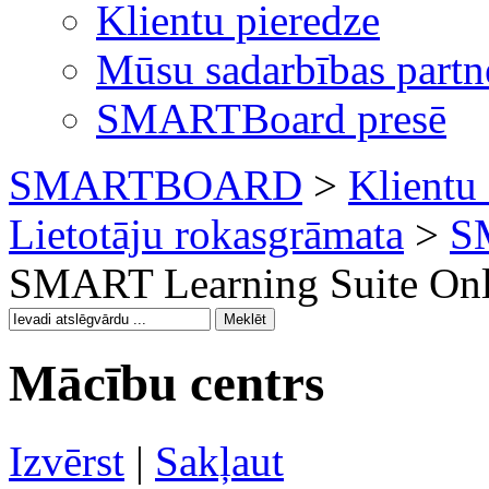
Klientu pieredze
Mūsu sadarbības partn
SMARTBoard presē
SMARTBOARD
>
Klientu 
Lietotāju rokasgrāmata
>
S
SMART Learning Suite Onli
Mācību centrs
Izvērst
|
Sakļaut