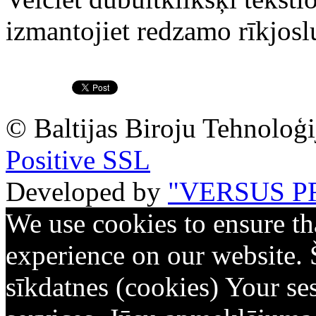
izmantojiet redzamo rīkjoslu
© Baltijas Biroju Tehnoloģi
Positive SSL
Developed by
"VERSUS P
We use cookies to ensure th
experience on our website. 
sīkdatnes (cookies) Your ses