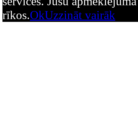
services. Jūsu apmeklējuma d
rīkos.
Ok
Uzzināt vairāk