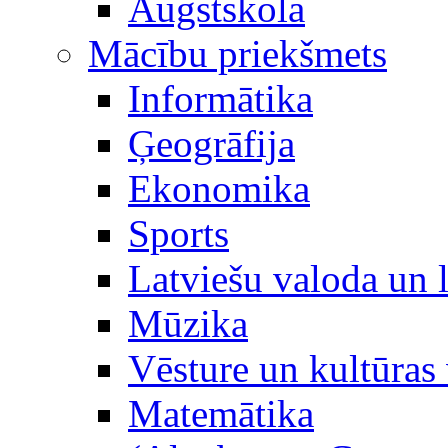
Augstskola
Mācību priekšmets
Informātika
Ģeogrāfija
Ekonomika
Sports
Latviešu valoda un l
Mūzika
Vēsture un kultūras 
Matemātika