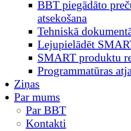
BBT piegādāto preč
atsekošana
Tehniskā dokumentā
Lejupielādēt SMAR
SMART produktu reģ
Programmatūras atj
Ziņas
Par mums
Par BBT
Kontakti