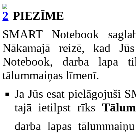
PIEZĪME
SMART Notebook saglabā
Nākamajā reizē, kad Jū
Notebook, darba lapa tik
tālummaiņas līmenī.
Ja Jūs esat pielāgojuši 
tajā ietilpst rīks
Tālum
darba lapas tālummaiņu