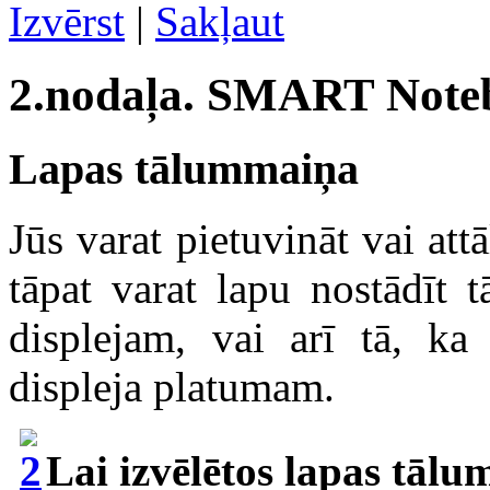
Izvērst
|
Sakļaut
2.nodaļa. SMART Note
Lapas tālummaiņa
Jūs varat pietuvināt vai at
tāpat varat lapu nostādīt 
displejam, vai arī tā, ka
displeja platumam.
Lai izvēlētos lapas tāl