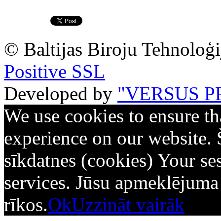
© Baltijas Biroju Tehnoloģi
Positive SSL
Developed by
"VERSUS P
We use cookies to ensure th
experience on our website. 
sīkdatnes (cookies) Your ses
services. Jūsu apmeklējuma d
rīkos.
Ok
Uzzināt vairāk