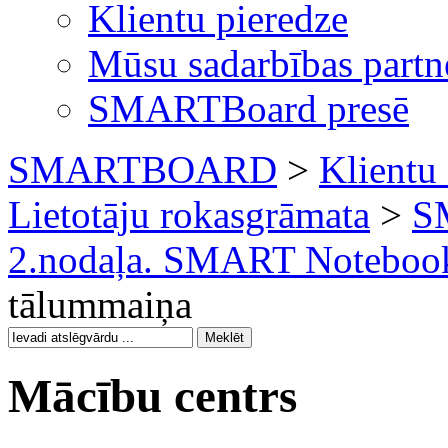
Klientu pieredze
Mūsu sadarbības partn
SMARTBoard presē
SMARTBOARD
>
Klientu 
Lietotāju rokasgrāmata
>
S
2.nodaļa. SMART Notebook
tālummaiņa
Mācību centrs