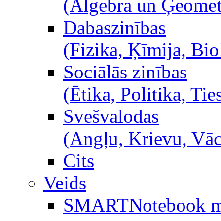
(Algebra un Ģeometr
Dabaszinības
(Fizika, Ķīmija, Bio
Sociālās zinības
(Ētika, Politika, Ties
Svešvalodas
(Angļu, Krievu, Vā
Cits
Veids
SMARTNotebook m