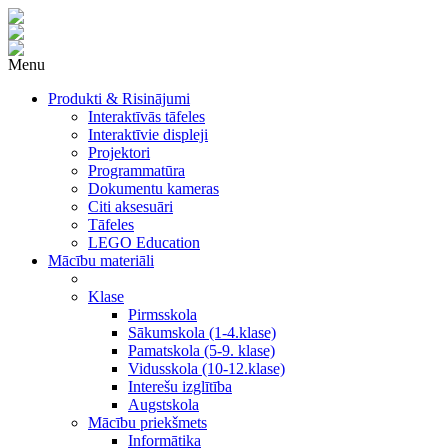
Menu
Produkti & Risinājumi
Interaktīvās tāfeles
Interaktīvie displeji
Projektori
Programmatūra
Dokumentu kameras
Citi aksesuāri
Tāfeles
LEGO Education
Mācību materiāli
Klase
Pirmsskola
Sākumskola (1-4.klase)
Pamatskola (5-9. klase)
Vidusskola (10-12.klase)
Interešu izglītība
Augstskola
Mācību priekšmets
Informātika