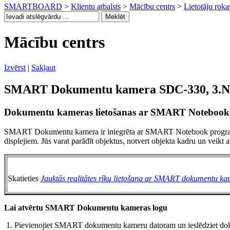
SMARTBOARD
>
Klientu atbalsts
>
Mācību centrs
>
Lietotāju rok
Mācību centrs
Izvērst
|
Sakļaut
SMART Dokumentu kamera SDC-330, 3.N
Dokumentu kameras lietošanas ar SMART Noteboo
SMART Dokumentu kamera ir integrēta ar SMART Notebook programma
displejiem. Jūs varat parādīt objektus, notvert objekta kadru un vei
Skatieties
Jauktās realitātes rīku lietošana ar SMART dokumentu k
Lai atvērtu SMART Dokumentu kameras logu
1. Pievienojiet SMART dokumentu kameru datoram un ieslēdziet d