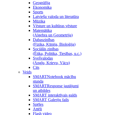
Ģeogrāfija
Ekonomika
Sports
Latviešu valoda un literatūra
Mūzika
Vēsture un kultūras vēsture
Matemātika
(Algebra un Ģeometrija)
Dabaszinības
(Fizika, Ķīmija, Bioloģija)
Sociālās zinības
(Ētika, Politika, Tiesības, u.c.)
Svešvalodas
(Angļu, Krievu, Vācu)
Cits
Veids
SMARTNotebook mācību
stunda
SMARTResponse jautājumi
un atbildes
SMART interaktīvais galds
SMART Galeriju fails
Spēles
Attēli
Flash video