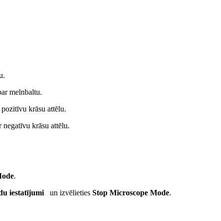
nu.
 par melnbaltu.
r pozitīvu krāsu attēlu.
r negatīvu krāsu attēlu.
Mode
.
du iestatījumi
un izvēlieties
Stop Microscope Mode
.