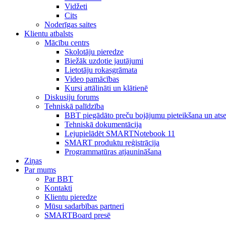
Vidžeti
Cits
Noderīgas saites
Klientu atbalsts
Mācību centrs
Skolotāju pieredze
Biežāk uzdotie jautājumi
Lietotāju rokasgrāmata
Video pamācības
Kursi attālināti un klātienē
Diskusiju forums
Tehniskā palīdzība
BBT piegādāto preču bojājumu pieteikšana un ats
Tehniskā dokumentācija
Lejupielādēt SMARTNotebook 11
SMART produktu reģistrācija
Programmatūras atjaunināšana
Ziņas
Par mums
Par BBT
Kontakti
Klientu pieredze
Mūsu sadarbības partneri
SMARTBoard presē