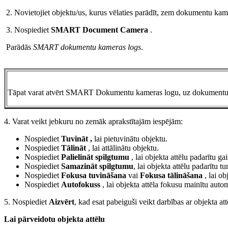
2. Novietojiet objektu/us, kurus vēlaties parādīt, zem dokumentu kam
3. Nospiediet
SMART Document Camera
.
Parādās
SMART dokumentu kameras logs
.
Tāpat varat atvērt SMART Dokumentu kameras logu, uz dokumentu 
4. Varat veikt jebkuru no zemāk aprakstītajām iespējām:
Nospiediet
Tuvināt
,
lai pietuvinātu objektu.
Nospiediet
Tālināt
, lai attālinātu objektu.
Nospiediet
Palielināt spilgtumu
, lai objekta attēlu padarītu ga
Nospiediet
Samazināt spilgtumu
, lai objekta attēlu padarītu t
Nospiediet
Fokusa tuvināšana
vai
Fokusa tālināšana
, lai o
Nospiediet
Autofokuss
, lai objekta attēla fokusu mainītu auto
5. Nospiediet
Aizvērt
, kad esat pabeiguši veikt darbības ar objekta at
Lai pārveidotu objekta attēlu