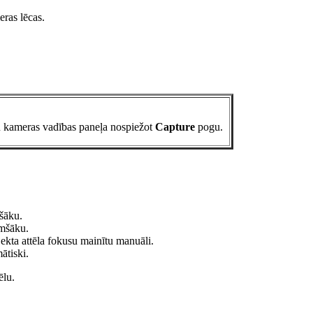
eras lēcas.
kameras vadības paneļa nospiežot
Capture
pogu.
išāku.
umšāku.
bjekta attēla fokusu mainītu manuāli.
mātiski.
tēlu.