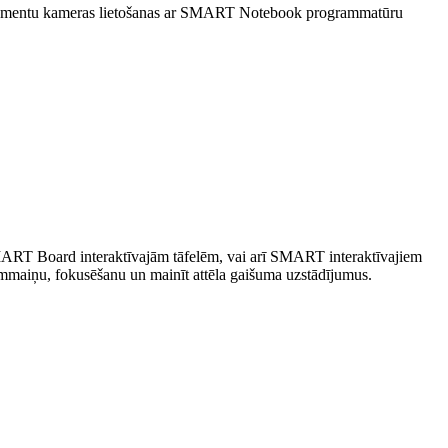
entu kameras lietošanas ar SMART Notebook programmatūru
T Board interaktīvajām tāfelēm, vai arī SMART interaktīvajiem
lummaiņu, fokusēšanu un mainīt attēla gaišuma uzstādījumus.