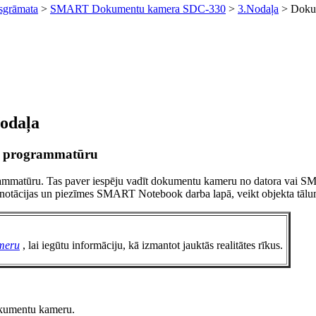
asgrāmata
>
SMART Dokumentu kamera SDC-330
>
3.Nodaļa
> Dokum
odaļa
k programmatūru
tūru. Tas paver iespēju vadīt dokumentu kameru no datora vai SMAR
kt anotācijas un piezīmes SMART Notebook darba lapā, veikt objekta tā
ameru
, lai iegūtu informāciju, kā izmantot jauktās realitātes rīkus.
okumentu kameru.