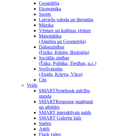
Ģeogrāfija
Ekonomika
Sports
Latviešu valoda un literatūra
Mūzika
Vēsture un kultūras vēsture
Matemātika
(Algebra un Ģeometrija)
Dabaszinības
(Fizika, Ķīmija, Bioloģija)
Sociālās zinības
(Ētika, Politika, Tiesības, u.c.)
Svešvalodas
(Angļu, Krievu, Vācu)
Cits
Veids
SMARTNotebook mācību
stunda
SMARTResponse jautājumi
un atbildes
SMART interaktīvais galds
SMART Galeriju fails
Spēles
Attēli
Flash video