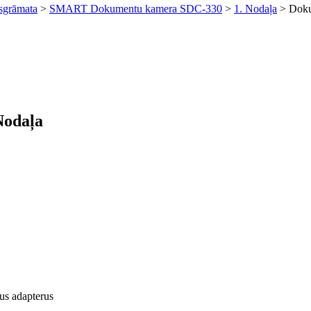
asgrāmata
>
SMART Dokumentu kamera SDC-330
>
1. Nodaļa
> Doku
Nodaļa
us adapterus