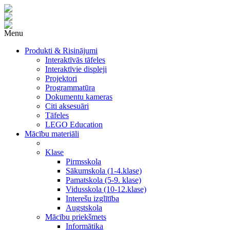
Menu
Produkti & Risinājumi
Interaktīvās tāfeles
Interaktīvie displeji
Projektori
Programmatūra
Dokumentu kameras
Citi aksesuāri
Tāfeles
LEGO Education
Mācību materiāli
Klase
Pirmsskola
Sākumskola (1-4.klase)
Pamatskola (5-9. klase)
Vidusskola (10-12.klase)
Interešu izglītība
Augstskola
Mācību priekšmets
Informātika