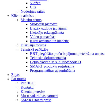
Vidžeti
Cits
Noderīgas saites
Klientu atbalsts
Mācību centrs
Skolotāju pieredze
Biežāk uzdotie jautājumi
Lietotāju rokasgrāmata
Video pamācības
Kursi attālināti un klātienē
Diskusiju forums
Tehniskā palīdzība
BBT piegādāto preču bojājumu pieteikšana un ats
Tehniskā dokumentācija
Lejupielādēt SMARTNotebook 11
SMART produktu reģistrācija
Programmatūras atjaunināšana
Ziņas
Par mums
Par BBT
Kontakti
Klientu pieredze
Mūsu sadarbības partneri
SMARTBoard presē