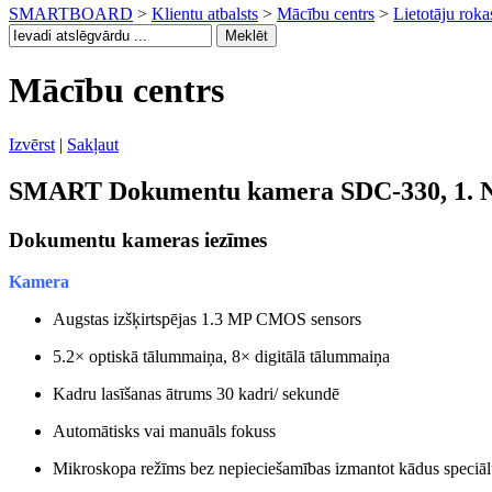
SMARTBOARD
>
Klientu atbalsts
>
Mācību centrs
>
Lietotāju rok
Mācību centrs
Izvērst
|
Sakļaut
SMART Dokumentu kamera SDC-330, 1. 
Dokumentu kameras iezīmes
Kamera
Augstas izšķirtspējas 1.3 MP CMOS sensors
5.2× optiskā tālummaiņa, 8× digitālā tālummaiņa
Kadru lasīšanas ātrums 30 kadri/ sekundē
Automātisks vai manuāls fokuss
Mikroskopa režīms bez nepieciešamības izmantot kādus speciāl