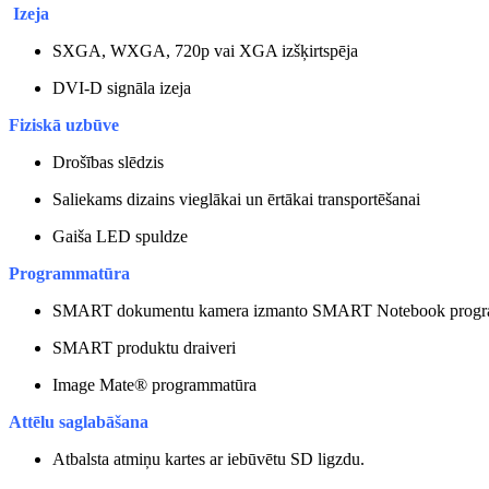
Izeja
SXGA, WXGA, 720p vai XGA izšķirtspēja
DVI-D signāla izeja
Fiziskā uzbūve
Drošības slēdzis
Saliekams dizains vieglākai un ērtākai transportēšanai
Gaiša LED spuldze
Programmatūra
SMART dokumentu kamera izmanto SMART Notebook programmatūr
SMART produktu draiveri
Image Mate® programmatūra
Attēlu saglabāšana
Atbalsta atmiņu kartes ar iebūvētu SD ligzdu.